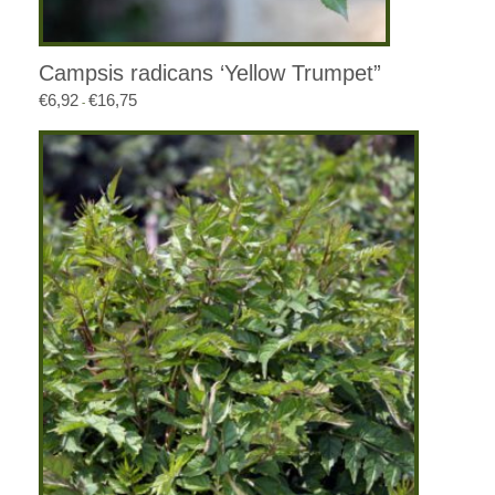
Campsis radicans ‘Yellow Trumpet”
€
6,92
€
16,75
Prijsklasse:
-
€6,92
tot
€16,75