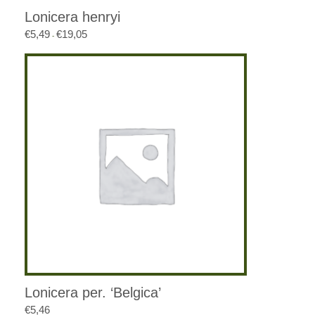
Lonicera henryi
€
5,49
€
19,05
Prijsklasse:
-
€5,49
tot
€19,05
Lonicera per. ‘Belgica’
€
5,46