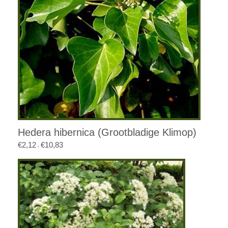
Hedera hibernica (Grootbladige Klimop)
€
2,12
€
10,83
Prijsklasse:
-
€2,12
tot
€10,83