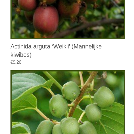
Actinida arguta ‘Weikii’ (Mannelijke
kiwibes)
€
9,26