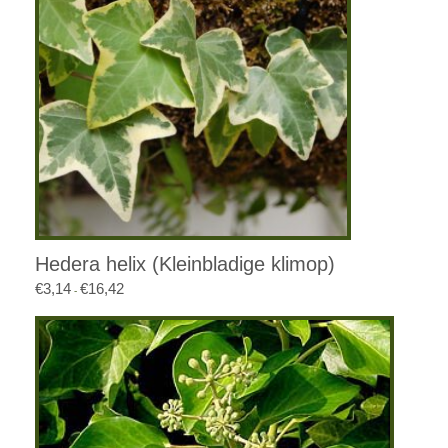
Hedera helix (Kleinbladige klimop)
€
3,14
€
16,42
Prijsklasse:
-
€3,14
tot
€16,42