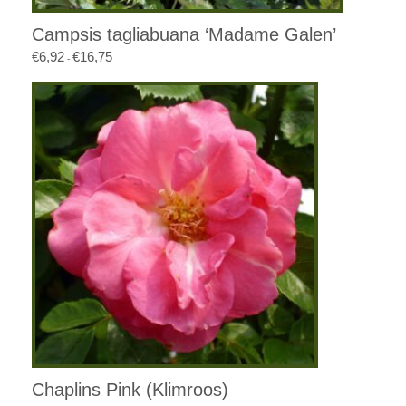
Campsis tagliabuana ‘Madame Galen’
€
6,92
€
16,75
Prijsklasse:
-
€6,92
tot
€16,75
Chaplins Pink (Klimroos)