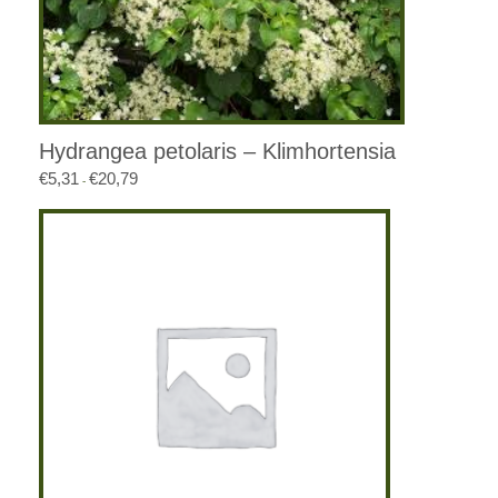
Hydrangea petolaris – Klimhortensia
€
5,31
€
20,79
Prijsklasse:
-
€5,31
tot
€20,79