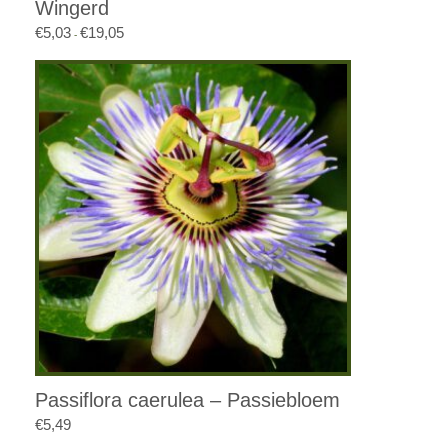
Wingerd
€
5,03
€
19,05
Prijsklasse:
-
€5,03
tot
€19,05
Passiflora caerulea – Passiebloem
€
5,49