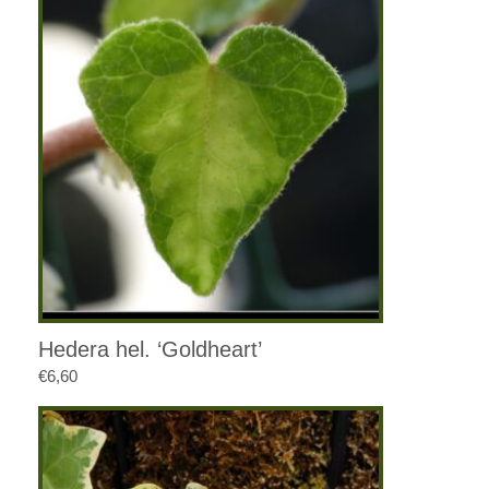
Hedera hel. ‘Goldheart’
€
6,60