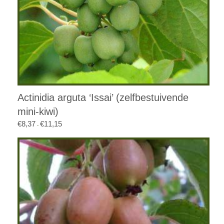
Actinidia arguta ‘Issai’ (zelfbestuivende
mini-kiwi)
€
8,37
€
11,15
Prijsklasse:
-
€8,37
tot
€11,15