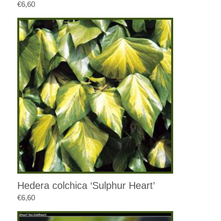
€
6,60
Hedera colchica ‘Sulphur Heart’
€
6,60