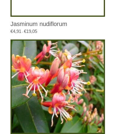
Jasminum nudiflorum
€
4,91
€
19,05
Prijsklasse:
-
€4,91
tot
€19,05