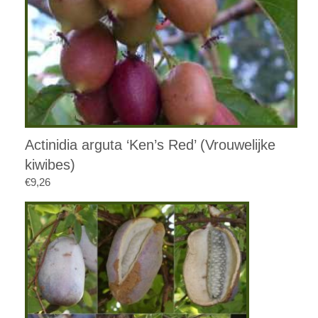
Actinidia arguta ‘Ken’s Red’ (Vrouwelijke
kiwibes)
€
9,26