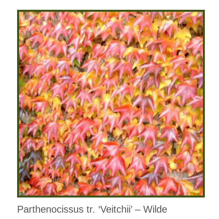
Parthenocissus tr. ‘Veitchii’ – Wilde