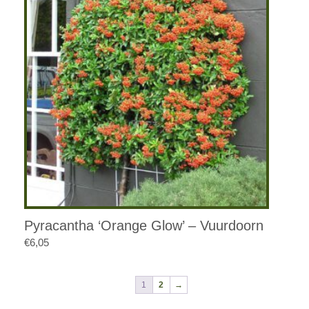
Pyracantha ‘Orange Glow’ – Vuurdoorn
€
6,05
1
2
→