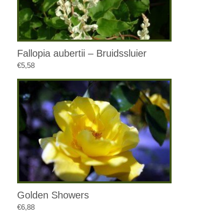
Fallopia aubertii – Bruidssluier
€
5,58
Golden Showers
€
6,88