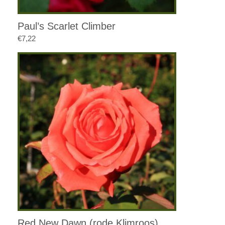
Paul’s Scarlet Climber
€
7,22
Red New Dawn (rode Klimroos)