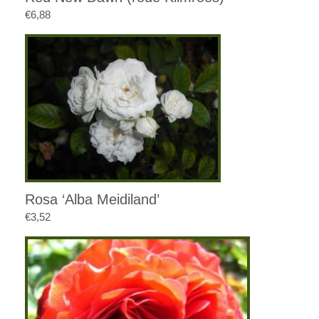
€
6,88
Rosa ‘Alba Meidiland’
€
3,52