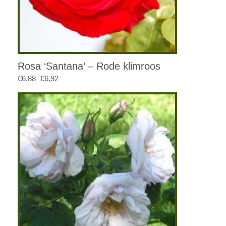
Rosa ‘Santana’ – Rode klimroos
€
6,88
€
6,92
Prijsklasse:
-
€6,88
tot
€6,92