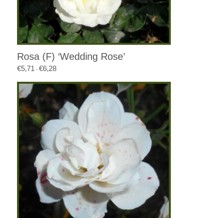
Rosa (F) ‘Wedding Rose’
€
5,71
€
6,28
Prijsklasse:
-
€5,71
tot
€6,28