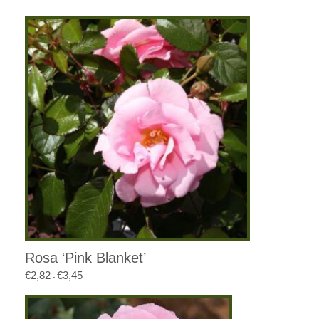
€5,13
tot
€5,72
Rosa ‘Pink Blanket’
€
2,82
€
3,45
Prijsklasse:
-
€2,82
tot