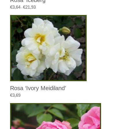
€
3,64
€
21,93
Prijsklasse:
-
€3,64
tot
€21,93
Rosa ‘Ivory Meidiland’
€
3,69