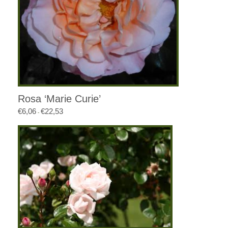
Rosa ‘Marie Curie’
€
6,06
€
22,53
Prijsklasse:
-
€6,06
tot
€22,53