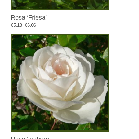
Rosa ‘Friesa’
€
5,13
€
6,06
Prijsklasse:
-
€5,13
tot
€6,06
Rosa ‘Iceberg’