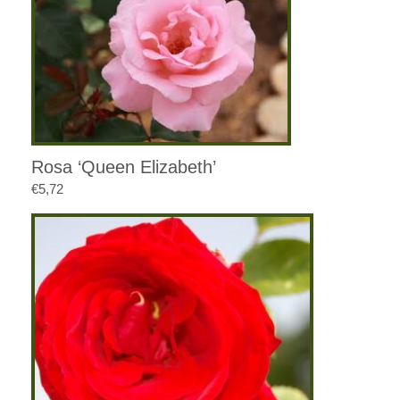
€3,45
Rosa ‘Queen Elizabeth’
€
5,72