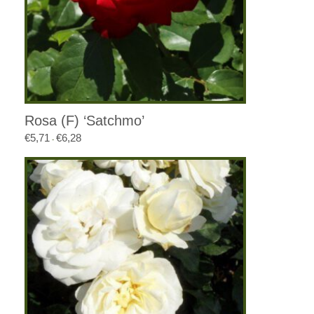
Rosa (F) ‘Satchmo’
€
5,71
€
6,28
Prijsklasse:
-
€5,71
tot
€6,28