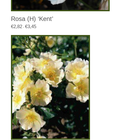
Rosa (H) ‘Kent’
€
2,82
€
3,45
Prijsklasse:
-
€2,82
tot
€3,45