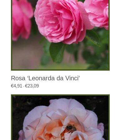
Rosa ‘Leonarda da Vinci’
€
4,91
€
23,09
Prijsklasse:
-
€4,91
tot
€23,09