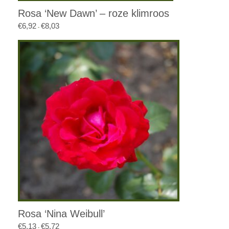
Rosa ‘New Dawn’ – roze klimroos
€
6,92
€
8,03
Prijsklasse:
-
€6,92
tot
€8,03
Rosa ‘Nina Weibull’
€
5,13
€
5,72
Prijsklasse:
-