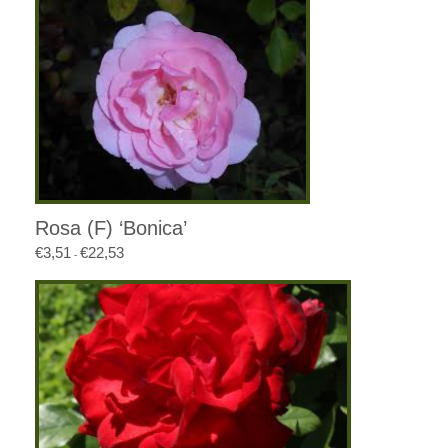
Rosa (F) ‘Bonica’
€
3,51
€
22,53
Prijsklasse:
-
€3,51
tot
€22,53