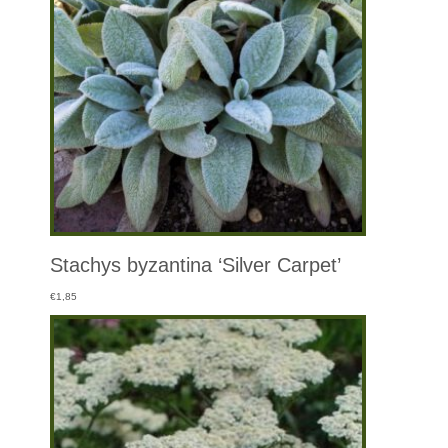
Stachys byzantina ‘Silver Carpet’
€
1,85