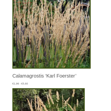
Calamagrostis ‘Karl Foerster’
Prijsklasse:
€
1,96
-
€
5,60
€1,96
tot
€5,60