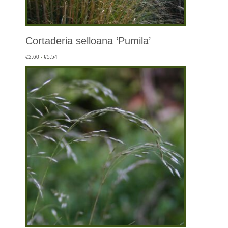
Cortaderia selloana ‘Pumila’
Prijsklasse:
€
2,60
-
€
5,54
€2,60
tot
€5,54