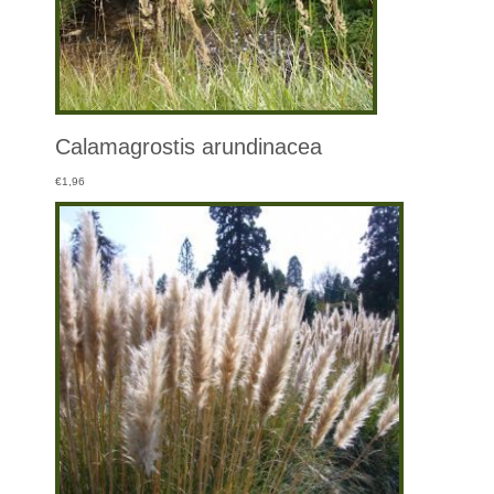
Calamagrostis arundinacea
€
1,96