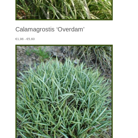
Calamagrostis ‘Overdam’
Prijsklasse:
€
1,96
-
€
5,60
€1,96
tot
€5,60