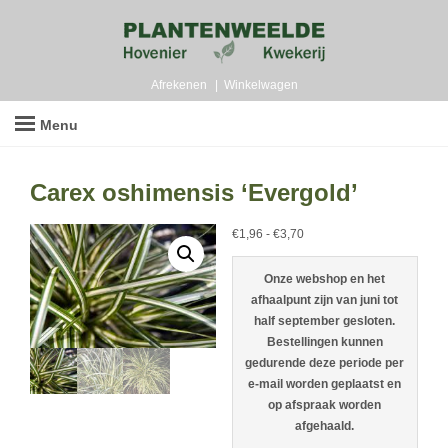
Afrekenen
Winkelwagen
Menu
Carex oshimensis ‘Evergold’
Prijsklasse:
€
1,96
-
€
3,70
€1,96
tot
Onze webshop en het
€3,70
afhaalpunt zijn van juni tot
half september gesloten.
Bestellingen kunnen
gedurende deze periode per
e-mail worden geplaatst en
op afspraak worden
afgehaald.