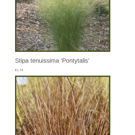
Stipa tenuissima ‘Pontytalis’
€
1,74