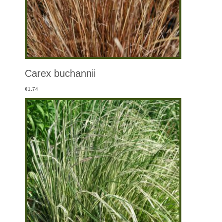
Carex buchannii
€
1,74