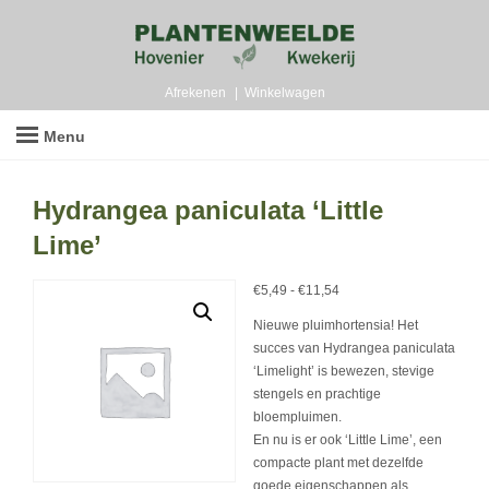
Afrekenen
Winkelwagen
Menu
Hydrangea paniculata ‘Little
Lime’
Prijsklasse:
€
5,49
-
€
11,54
€5,49
Nieuwe pluimhortensia! Het
tot
succes van Hydrangea paniculata
€11,54
‘Limelight’ is bewezen, stevige
stengels en prachtige
bloempluimen.
En nu is er ook ‘Little Lime’, een
compacte plant met dezelfde
goede eigenschappen als