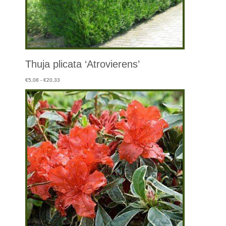
Thuja plicata ‘Atrovierens’
Prijsklasse:
€
5,08
-
€
20,33
€5,08
tot
€20,33