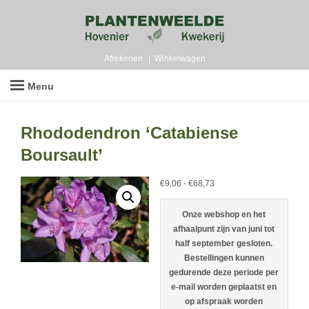
Afrekenen
Winkelwagen
Menu
Rhododendron ‘Catabiense
Boursault’
Prijsklasse:
€
9,06
-
€
68,73
€9,06
tot
Onze webshop en het
€68,73
afhaalpunt zijn van juni tot
half september gesloten.
Bestellingen kunnen
gedurende deze periode per
e-mail worden geplaatst en
op afspraak worden