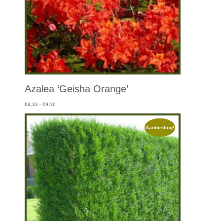
Azalea ‘Geisha Orange’
Prijsklasse:
€
4,33
-
€
9,36
€4,33
tot
Aanbieding!
€9,36