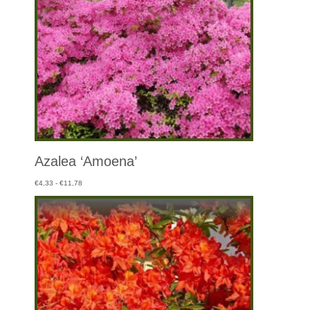
Azalea ‘Amoena’
Prijsklasse:
€
4,33
-
€
11,78
€4,33
tot
€11,78