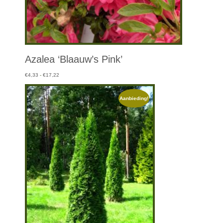
Azalea ‘Blaauw’s Pink’
Prijsklasse:
€
4,33
-
€
17,22
€4,33
tot
Aanbieding!
€17,22