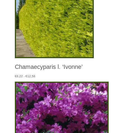
Chamaecyparis l. ‘Ivonne’
Prijsklasse:
€
6,22
-
€
12,58
€6,22
tot
€12,58