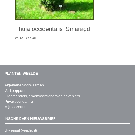
Thuja occidentalis ‘Smaragd’
Prijsklasse:
€
6,36
-
€
26,68
€6,36
tot
€26,68
PLANTEN WEELDE
Algemene voorwaarden
Verkooppunt
Groothandels, groenvoorzieners en hoveniers
Privacyverklaring
Mijn account
INSCHRIJVEN NIEUWSBRIEF
Uw email (verplicht)