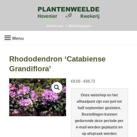
Afrekenen
Winkelwagen
Menu
Rhododendron ‘Catabiense
Grandiflora’
Prijsklasse:
€
9,06
-
€
68,73
€9,06
tot
Onze webshop en het
€68,73
afhaalpunt zijn van juni tot
half september gesloten.
Bestellingen kunnen
gedurende deze periode per
e-mail worden geplaatst en
op afspraak worden