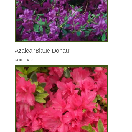
Azalea ‘Blaue Donau’
Prijsklasse:
€
4,33
-
€
6,88
€4,33
tot
€6,88