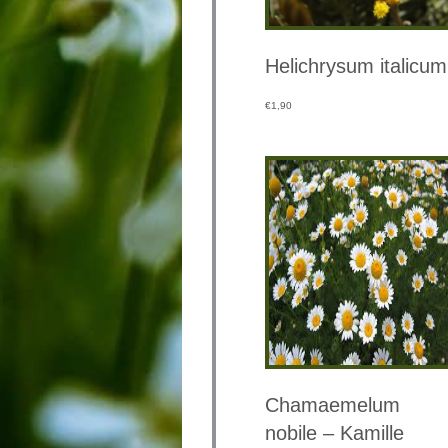
Helichrysum italicum
€
1,90
Chamaemelum
nobile – Kamille