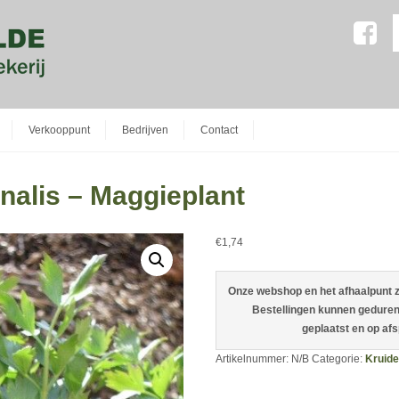
Verkooppunt
Bedrijven
Contact
inalis – Maggieplant
€
1,74
Onze webshop en het afhaalpunt zi
Bestellingen kunnen geduren
geplaatst en op af
Artikelnummer:
N/B
Categorie:
Kruid