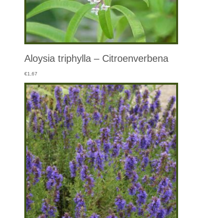
Aloysia triphylla – Citroenverbena
€
1,67