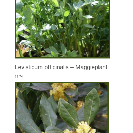
Levisticum officinalis – Maggieplant
€
1,74